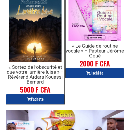
« Le Guide de routine
vocale » – Pasteur Jérôme
Goué
2000 F CFA
« Sortez de l’obscurité et
que votre lumière luise » –
J'achète
Révérend Aïdara Kouassi
Bernard
5000 F CFA
J'achète