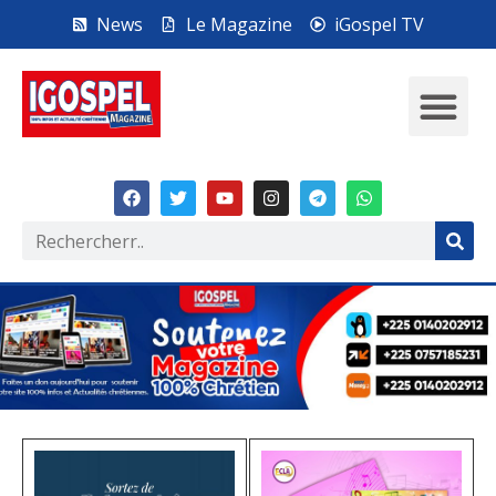
News
Le Magazine
iGospel TV