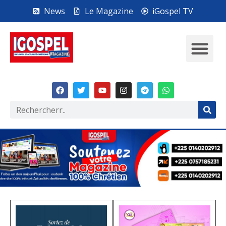
News
Le Magazine
iGospel TV