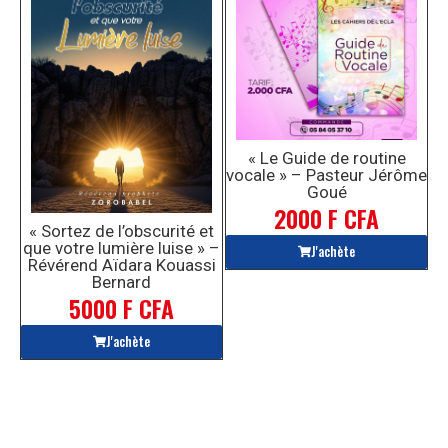
« Le Guide de routine
vocale » – Pasteur Jérôme
Goué
2000 F CFA
« Sortez de l’obscurité et
que votre lumière luise » –
J'achète
Révérend Aïdara Kouassi
Bernard
5000 F CFA
J'achète