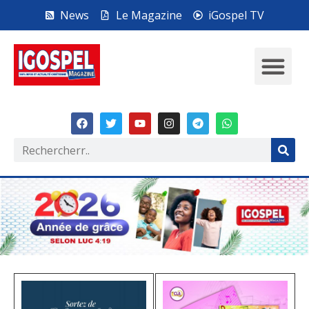
News
Le Magazine
iGospel TV