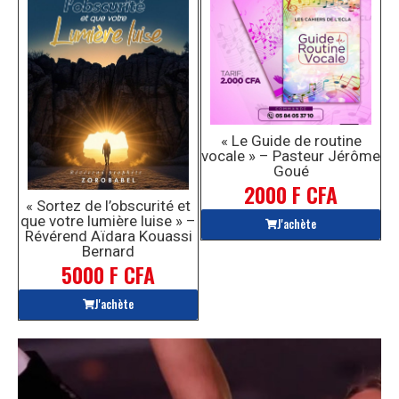
« Le Guide de routine
vocale » – Pasteur Jérôme
Goué
2000 F CFA
« Sortez de l’obscurité et
que votre lumière luise » –
J'achète
Révérend Aïdara Kouassi
Bernard
5000 F CFA
J'achète