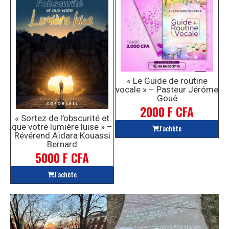
« Le Guide de routine
vocale » – Pasteur Jérôme
Goué
2000 F CFA
« Sortez de l’obscurité et
que votre lumière luise » –
J'achète
Révérend Aïdara Kouassi
Bernard
5000 F CFA
J'achète