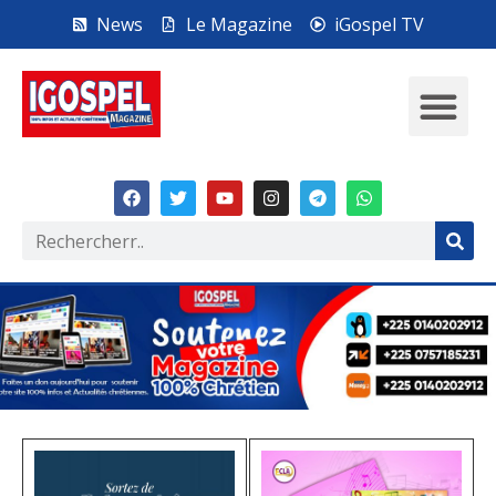
News
Le Magazine
iGospel TV