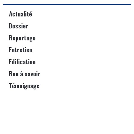
Actualité
Dossier
Reportage
Entretien
Edification
Bon à savoir
Témoignage
Événements
Vitrine
© 2023 – IGOSPEL Magazine. Tous droits réservés – Site web
réalisé par
Kacou Oi & Co