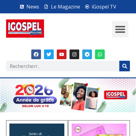
News
Le Magazine
iGospel TV