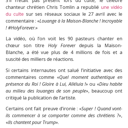
S’il n’était pas présent lors du culte, le célèbre
chanteur chrétien Chris Tomlin a republié
une vidéo
du culte
sur ses réseaux sociaux le 27 avril avec le
commentaire : «
Louange à la Maison-Blanche ! Incroyable
! #HolyForever
.»
La vidéo, où l’on voit les 90 pasteurs chanter en
chœur son titre
Holy Forever
depuis la Maison-
Blanche, a été vue plus de 4 millions de fois et a
suscité des milliers de réactions.
Si certains internautes ont salué l’initiative avec des
commentaires comme «
Quel moment authentique en
présence du Roi ! Gloire à Lui, Alléluia !
» ou «
Dieu habite
au milieu des louanges de son peuple
», beaucoup ont
critiqué la publication de l’artiste.
Certains ont fait preuve d’ironie : «
Super ! Quand vont-
ils commencer à se comporter comme des chrétiens ?
»,
«
Ils chantent pour Trump
».