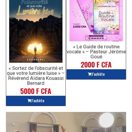
« Le Guide de routine
vocale » – Pasteur Jérôme
Goué
2000 F CFA
« Sortez de l’obscurité et
que votre lumière luise » –
J'achète
Révérend Aïdara Kouassi
Bernard
5000 F CFA
J'achète