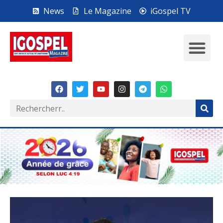
News
Le Magazine
iGospel TV