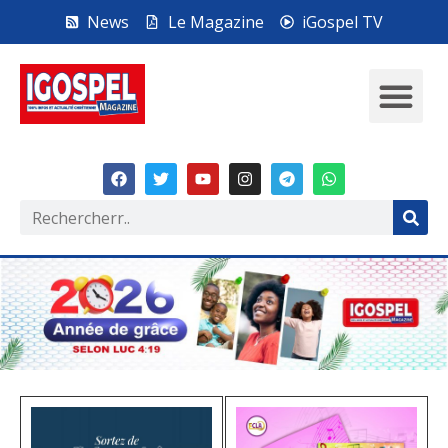
News
Le Magazine
iGospel TV