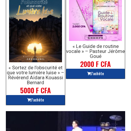
« Le Guide de routine
vocale » – Pasteur Jérôme
Goué
2000 F CFA
« Sortez de l’obscurité et
que votre lumière luise » –
J'achète
Révérend Aïdara Kouassi
Bernard
5000 F CFA
J'achète