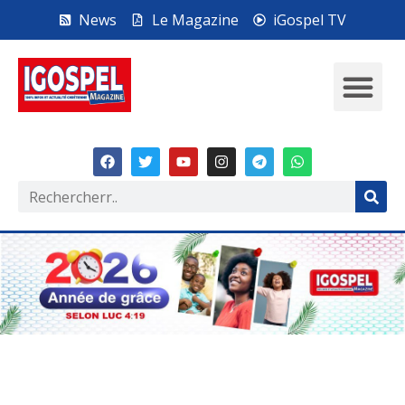
News
Le Magazine
iGospel TV