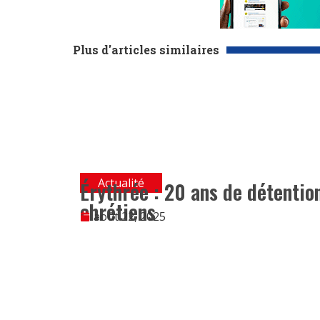
Plus d'articles similaires
Actualité
Érythrée : 20 ans de détentio
chrétiens
août 22, 2025