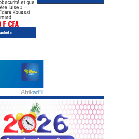
’obscurité et que
ère luise » –
ïdara Kouassi
rnard
 F CFA
'achète