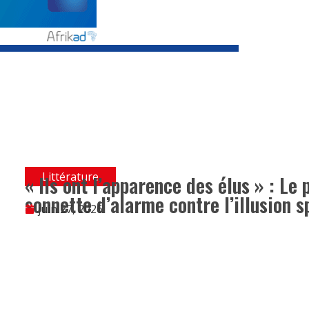
Littérature
« Ils ont l’apparence des élus » : Le
sonnette d’alarme contre l’illusion sp
juin 27, 2026