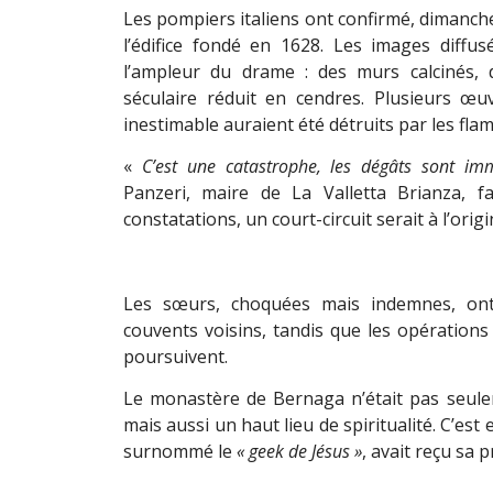
Les pompiers italiens ont confirmé, dimanche
l’édifice fondé en 1628. Les images diffu
l’ampleur du drame : des murs calcinés, 
séculaire réduit en cendres. Plusieurs œuv
inestimable auraient été détruits par les fla
«
C’est une catastrophe, les dégâts sont imm
Panzeri, maire de La Valletta Brianza, f
constatations, un court-circuit serait à l’origi
Les sœurs, choquées mais indemnes, on
couvents voisins, tandis que les opérations
poursuivent.
Le monastère de Bernaga n’était pas seuleme
mais aussi un haut lieu de spiritualité. C’est 
surnommé le
« geek de Jésus »
, avait reçu sa