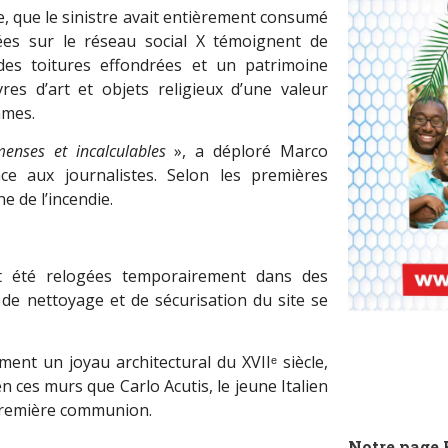
, que le sinistre avait entièrement consumé
sées sur le réseau social X témoignent de
des toitures effondrées et un patrimoine
res d’art et objets religieux d’une valeur
mmes.
enses et incalculables
», a déploré Marco
ace aux journalistes. Selon les premières
ne de l’incendie.
t été relogées temporairement dans des
 de nettoyage et de sécurisation du site se
nt un joyau architectural du XVIIᵉ siècle,
en ces murs que Carlo Acutis, le jeune Italien
 première communion.
Notre page