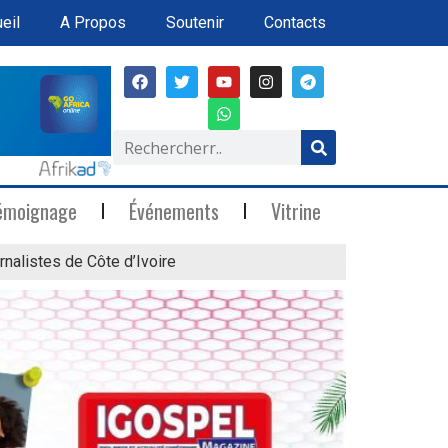
eil
A Propos
Soutenir
Contacts
émoignage
Événements
Vitrine
rnalistes de Côte d’Ivoire
« Marée Blanche »