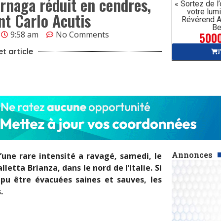
ernaga réduit en cendres,
« Sortez de l
votre lumi
int Carlo Acutis
Révérend A
Be
5000
9:58 am
No Comments
J
t article
Annonces
’une rare intensité a ravagé, samedi, le
etta Brianza, dans le nord de l’Italie. Si
t pu être évacuées saines et sauves, les
.