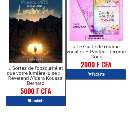
« Le Guide de routine
vocale » – Pasteur Jérôme
Goué
2000 F CFA
« Sortez de l’obscurité et
que votre lumière luise » –
J'achète
Révérend Aïdara Kouassi
Bernard
5000 F CFA
J'achète