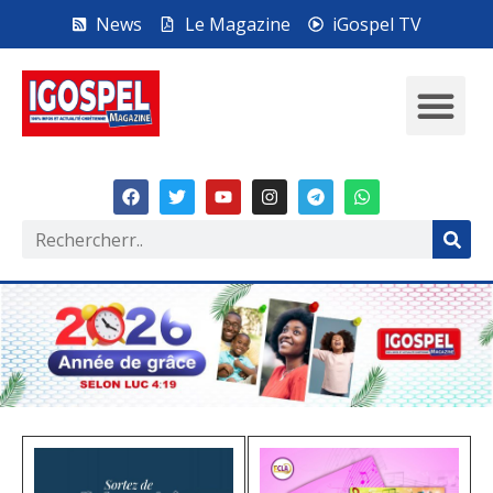
News
Le Magazine
iGospel TV