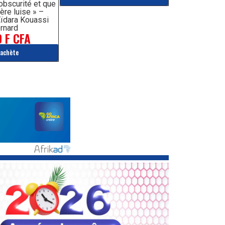
’obscurité et que
ère luise » –
ïdara Kouassi
rnard
 F CFA
'achète