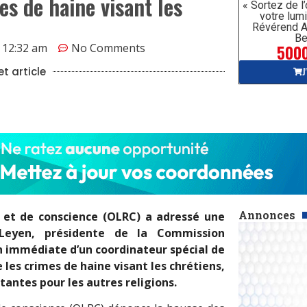
s de haine visant les
« Sortez de l
votre lumi
Révérend A
Be
5000
12:32 am
No Comments
J
t article
Annonces
se et de conscience (OLRC) a adressé une
Leyen, présidente de la Commission
n immédiate d’un coordinateur spécial de
 les crimes de haine visant les chrétiens,
tantes pour les autres religions.