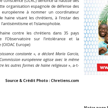
 de conscience (OLRC) dénonce la hausse des
ette organisation espagnole de défense des
on européenne à nommer un coordinateur
e haine visant les chrétiens, à l’instar des
l’antisémitisme et l’islamophobie.
haine contre les chrétiens dans 35 pays
 l’Observatoire sur l’intolérance et la
pe (OIDAC Europe)
roissance constante », a déclaré María García,
la Commission européenne agisse avec le même
re les autres formes de haine religieuse
», a-t-
Source & Crédit Photo : Chretiens.com
Notre page