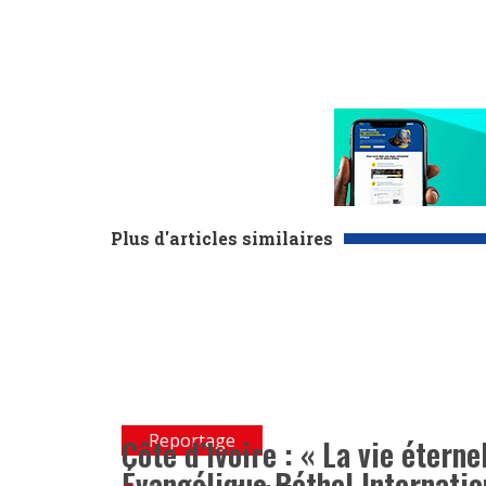
Plus d'articles similaires
Reportage
Côte d’Ivoire : « La vie éterne
Évangélique Béthel Internatio