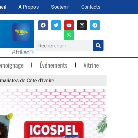
eil
A Propos
Soutenir
Contacts
émoignage
Événements
Vitrine
rnalistes de Côte d’Ivoire
« Marée Blanche »