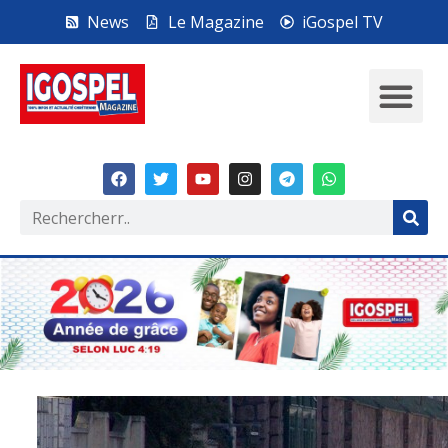
News
Le Magazine
iGospel TV