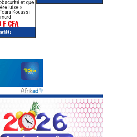
’obscurité et que
ère luise » –
ïdara Kouassi
rnard
 F CFA
'achète