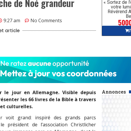
rche de Noé grandeur
« Sortez de l
votre lumi
Révérend A
Be
5000
9:27 am
No Comments
J
t article
Annonces
r le jour en Allemagne. Visible depuis
senter les 66 livres de la Bible à travers
et culturelles.
er voit grand: inspiré des grands parcs
 le président de l’association Christlicher