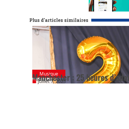
Plus d'articles similaires
Musique
Manchester : 25 heures d’ador
juillet 7, 2025