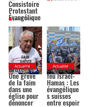
Consistoire
Protestant
Évangélique
juin 8, 2025
Actualité
Actualité
Bruxelles :
Cessez-le-
Une grève
feu Israël-
de la faim
Hamas : Les
dans une
évangélique
église pour
s suisses
dénoncer
entre espoir