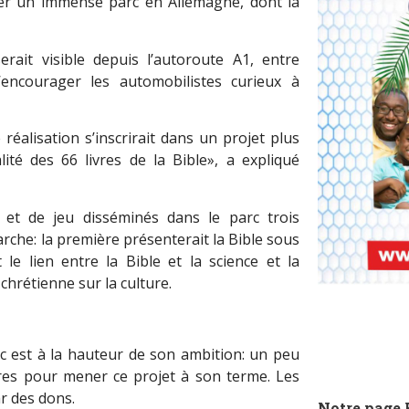
réer un immense parc en Allemagne, dont la
serait visible depuis l’autoroute A1, entre
encourager les automobilistes curieux à
 réalisation s’inscrirait dans un projet plus
alité des 66 livres de la Bible», a expliqué
et de jeu disséminés dans le parc trois
arche: la première présenterait la Bible sous
 le lien entre la Bible et la science et la
n chrétienne sur la culture.
rc est à la hauteur de son ambition: un peu
res pour mener ce projet à son terme. Les
ar des dons.
Notre page