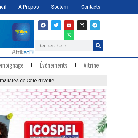
eil
A Propos
Soutenir
Contacts
émoignage
Événements
Vitrine
rnalistes de Côte d’Ivoire
« Marée Blanche »