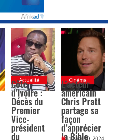
Actualité
Cinéma
Côte
L’acteur
d’Ivoire :
américain
Décès du
Chris Pratt
Premier
partage sa
Vice-
façon
président
d’apprécier
du
la Bible
janvier 10, 2024