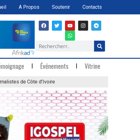
eil
A Propos
Soutenir
Contacts
émoignage
Événements
Vitrine
rnalistes de Côte d’Ivoire
« Marée Blanche »