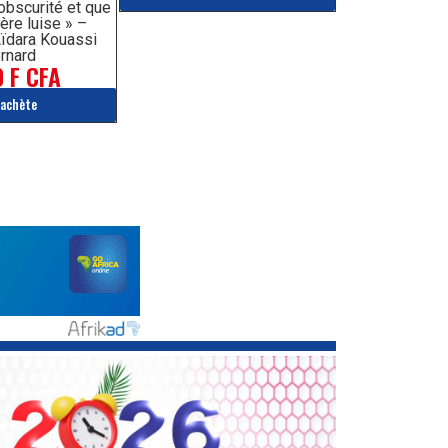
’obscurité et que
ère luise » –
ïdara Kouassi
rnard
 F CFA
'achète