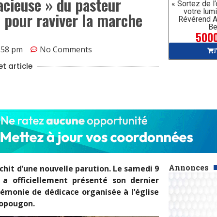
dacieuse » du pasteur
« Sortez de l
votre lumi
pour raviver la marche
Révérend A
Be
5000
:58 pm
No Comments
J
t article
Annonces
ichit d’une nouvelle parution. Le samedi 9
a officiellement présenté son dernier
érémonie de dédicace organisée à l’église
Yopougon.