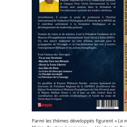
Parmi les thèmes développés figurent «
La n