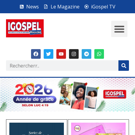
News
Le Magazine
iGospel TV