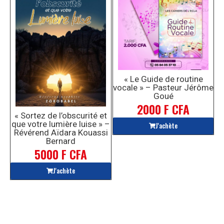
« Le Guide de routine
vocale » – Pasteur Jérôme
Goué
2000 F CFA
« Sortez de l’obscurité et
que votre lumière luise » –
J'achète
Révérend Aïdara Kouassi
Bernard
5000 F CFA
J'achète