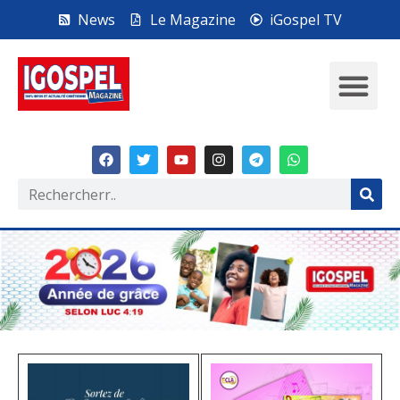
News
Le Magazine
iGospel TV