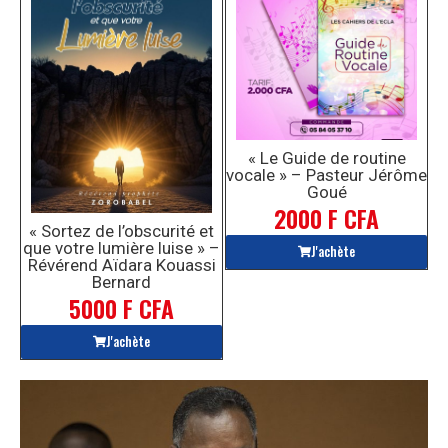
« Le Guide de routine
vocale » – Pasteur Jérôme
Goué
2000 F CFA
« Sortez de l’obscurité et
que votre lumière luise » –
J'achète
Révérend Aïdara Kouassi
Bernard
5000 F CFA
J'achète