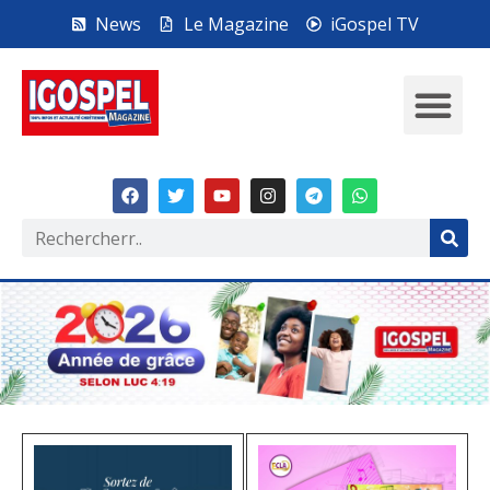
News
Le Magazine
iGospel TV