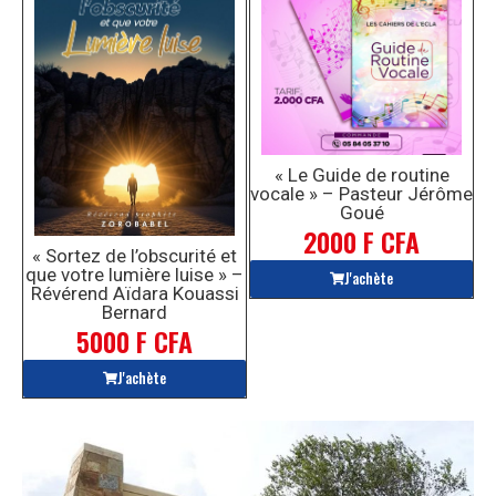
« Le Guide de routine
vocale » – Pasteur Jérôme
Goué
2000 F CFA
« Sortez de l’obscurité et
que votre lumière luise » –
J'achète
Révérend Aïdara Kouassi
Bernard
5000 F CFA
J'achète