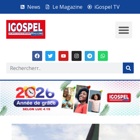
News
Le Magazine
iGospel TV