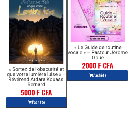
« Le Guide de routine
vocale » – Pasteur Jérôme
Goué
2000 F CFA
« Sortez de l’obscurité et
que votre lumière luise » –
J'achète
Révérend Aïdara Kouassi
Bernard
5000 F CFA
J'achète