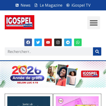
News
Le Magazine
iGospel TV