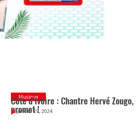
Musique
Côte d’Ivoire : Chantre Hervé Zougo,
promet !
janvier 19, 2024