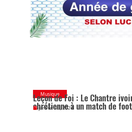
Musique
Leçon de Foi : Le Chantre ivo
chrétienne à un match de foot
janvier 19, 2024