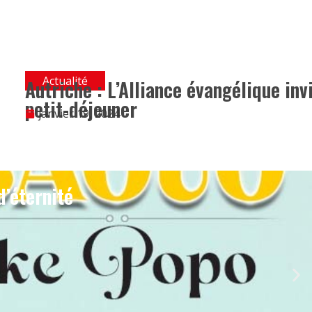
Actualité
Autriche : L’Alliance évangélique inv
petit-déjeuner
janvier 19, 2024
d’éternité