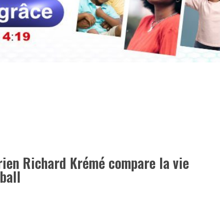
irien Richard Krémé compare la vie
ball