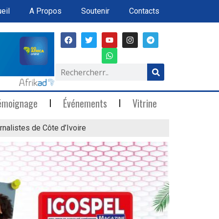
eil
A Propos
Soutenir
Contacts
émoignage
Événements
Vitrine
rnalistes de Côte d’Ivoire
« Marée Blanche »