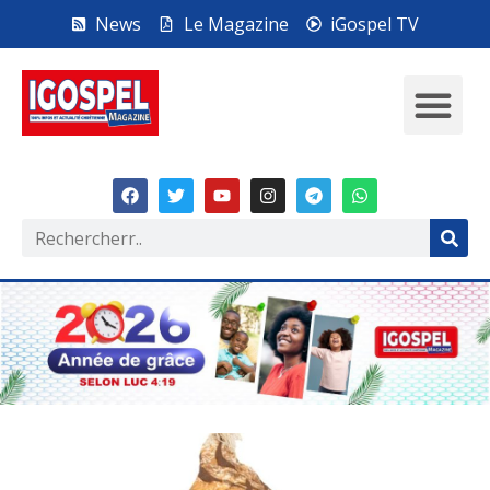
News
Le Magazine
iGospel TV