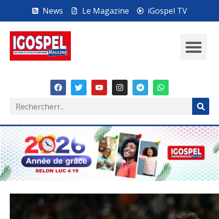
News
Le Magazine
iGospel TV