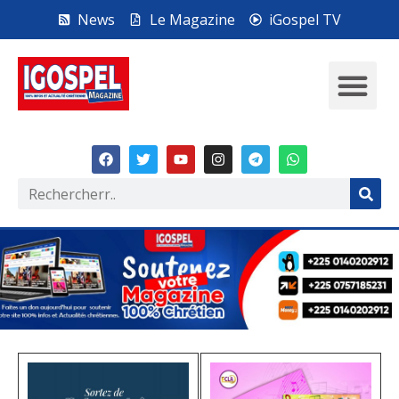
News
Le Magazine
iGospel TV