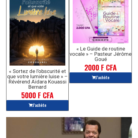
« Le Guide de routine
vocale » – Pasteur Jérôme
Goué
2000 F CFA
« Sortez de l’obscurité et
que votre lumière luise » –
J'achète
Révérend Aïdara Kouassi
Bernard
5000 F CFA
J'achète