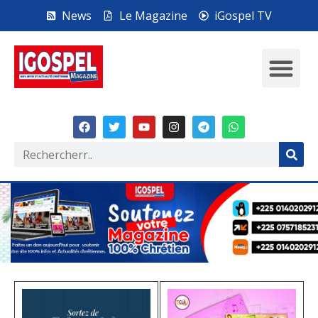
News
Le Magazine
iGospel TV