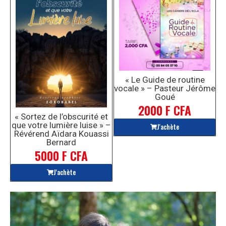
« Le Guide de routine
vocale » – Pasteur Jérôme
Goué
2000 F CFA
« Sortez de l’obscurité et
que votre lumière luise » –
J'achète
Révérend Aïdara Kouassi
Bernard
5000 F CFA
J'achète