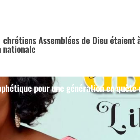
0 chrétiens Assemblées de Dieu étaient 
 nationale
phétique pour une génération en quête 