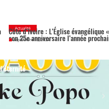
Actualité
à
Côte d’Ivoire : L’Église évangélique 
son 25e anniversaire l’année procha
septembre 15, 2024
d’éternité