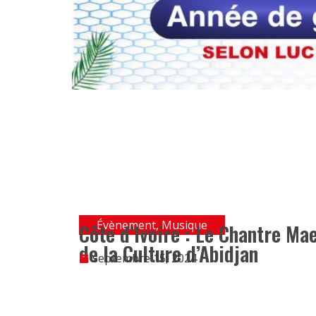
Évènement
,
Musique
Côte d’Ivoire : Le Chantre Mae
de la Culture d’Abidjan
septembre 15, 2024