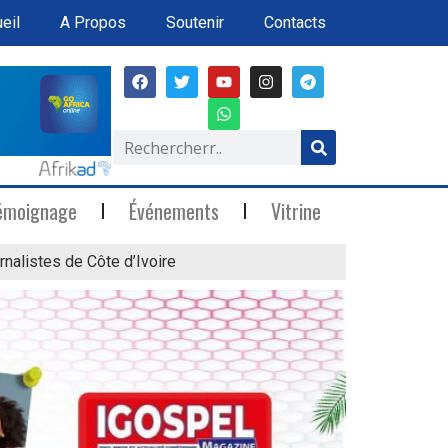
eil
A Propos
Soutenir
Contacts
émoignage
Événements
Vitrine
rnalistes de Côte d’Ivoire
« Marée Blanche »