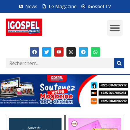
News
Le Magazine
iGospel TV