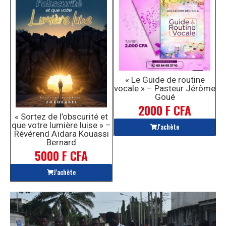
« Le Guide de routine
vocale » – Pasteur Jérôme
Goué
2000 F CFA
« Sortez de l’obscurité et
que votre lumière luise » –
J'achète
Révérend Aïdara Kouassi
Bernard
5000 F CFA
J'achète