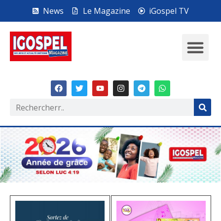
News
Le Magazine
iGospel TV