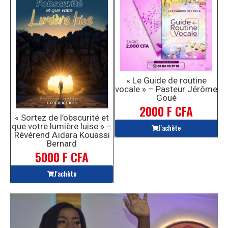
« Le Guide de routine
vocale » – Pasteur Jérôme
Goué
2000 F CFA
« Sortez de l’obscurité et
que votre lumière luise » –
J'achète
Révérend Aïdara Kouassi
Bernard
5000 F CFA
J'achète