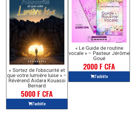
« Le Guide de routine
vocale » – Pasteur Jérôme
Goué
2000 F CFA
« Sortez de l’obscurité et
que votre lumière luise » –
J'achète
Révérend Aïdara Kouassi
Bernard
5000 F CFA
J'achète