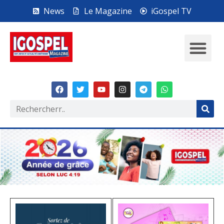
News
Le Magazine
iGospel TV