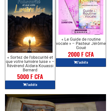
« Le Guide de routine
vocale » – Pasteur Jérôme
Goué
2000 F CFA
« Sortez de l’obscurité et
que votre lumière luise » –
J'achète
Révérend Aïdara Kouassi
Bernard
5000 F CFA
J'achète