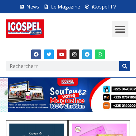
News
Le Magazine
iGospel TV