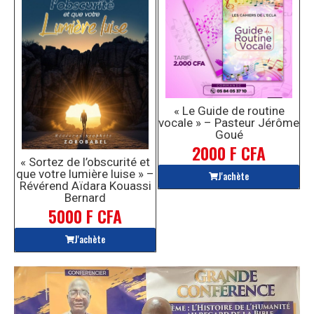
« Le Guide de routine
vocale » – Pasteur Jérôme
Goué
2000 F CFA
« Sortez de l’obscurité et
que votre lumière luise » –
J'achète
Révérend Aïdara Kouassi
Bernard
5000 F CFA
J'achète