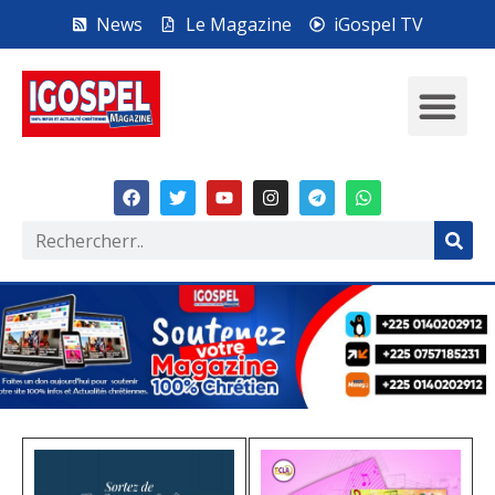
News
Le Magazine
iGospel TV