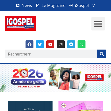
News
Le Magazine
iGospel TV