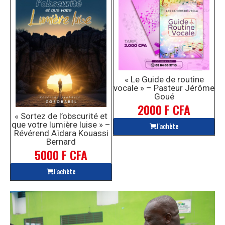
« Le Guide de routine
vocale » – Pasteur Jérôme
Goué
2000 F CFA
« Sortez de l’obscurité et
que votre lumière luise » –
J'achète
Révérend Aïdara Kouassi
Bernard
5000 F CFA
J'achète