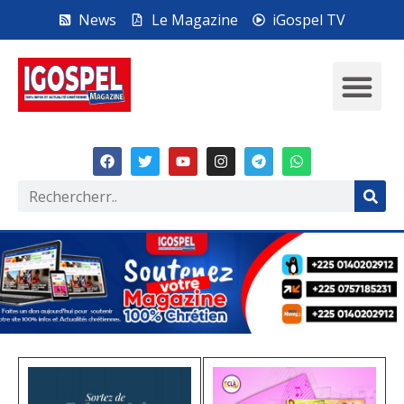
News
Le Magazine
iGospel TV