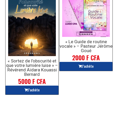
« Le Guide de routine
vocale » – Pasteur Jérôme
Goué
2000 F CFA
« Sortez de l’obscurité et
que votre lumière luise » –
J'achète
Révérend Aïdara Kouassi
Bernard
5000 F CFA
J'achète