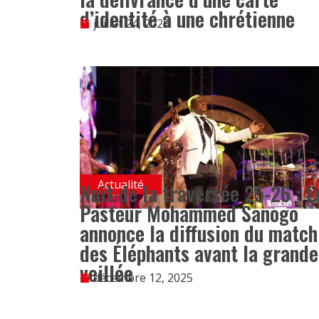
d’identité à une chrétienne
juillet 24, 2025
Actualité
Nuit de la traversée 25-26 : L
Pasteur Mohammed Sanogo
annonce la diffusion du match
des Éléphants avant la grande
veillée
décembre 12, 2025