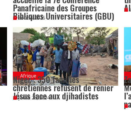
Panafricaine des Groupes
A
Bibliques Universitaires (GBU)
août 4, 2025
Afrique
e
Niger : 350 familles
Za
chrétiennes refusent de renier
M
Jésus face aux djihadistes
l’
juillet 28, 2024
p