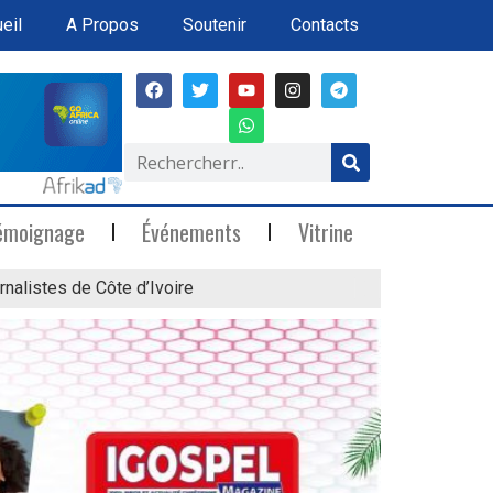
eil
A Propos
Soutenir
Contacts
émoignage
Événements
Vitrine
rnalistes de Côte d’Ivoire
« Marée Blanche »