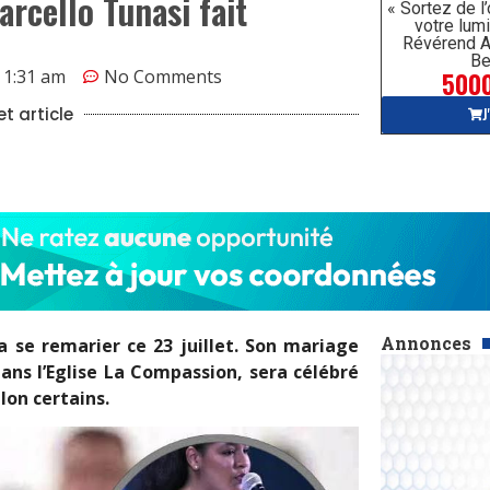
rcello Tunasi fait
« Sortez de l
votre lumi
Révérend A
Be
5000
1:31 am
No Comments
J
t article
Annonces
a se remarier ce 23 juillet. Son mariage
ns l’Eglise La Compassion, sera célébré
lon certains.