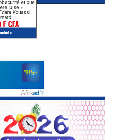
’obscurité et que
ère luise » –
ïdara Kouassi
rnard
 F CFA
'achète