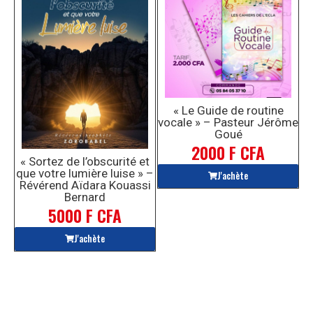
« Le Guide de routine
vocale » – Pasteur Jérôme
Goué
2000 F CFA
« Sortez de l’obscurité et
que votre lumière luise » –
J'achète
Révérend Aïdara Kouassi
Bernard
5000 F CFA
J'achète