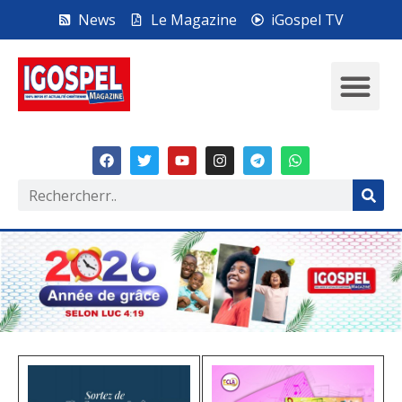
News
Le Magazine
iGospel TV