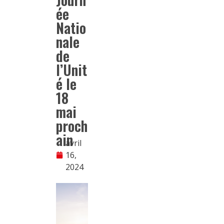
ée
Natio
nale
de
l’Unit
é le
18
mai
proch
ain
avril
16,
2024