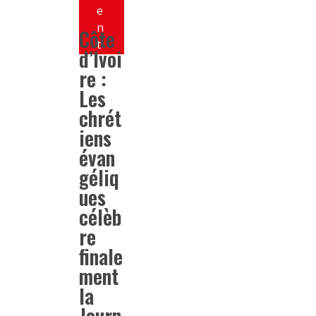
e
n
Côte
t
d’Ivoi
re :
Les
chrét
iens
évan
géliq
ues
célèb
re
finale
ment
la
Journ