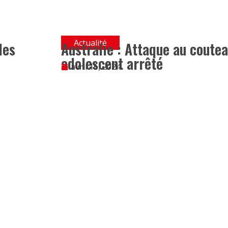
Actualité
les
Australie : Attaque au coutea
adolescent arrêté
avril 16, 2024