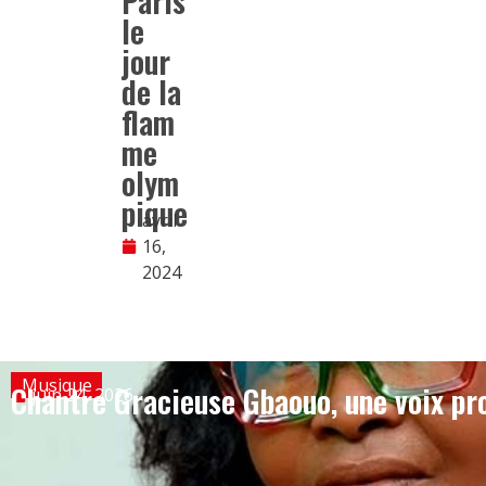
Paris
le
jour
de la
flam
me
olym
pique
avril
16,
2024
Musique
Chantre Gracieuse Gbaouo, une voix pro
juin 24, 2026