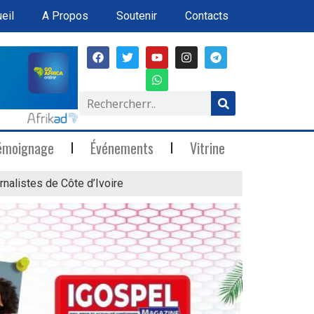
eil
A Propos
Soutenir
Contacts
émoignage
Événements
Vitrine
rnalistes de Côte d’Ivoire
« Marée Blanche »