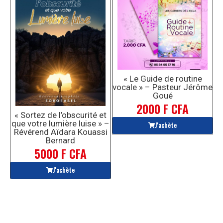
« Le Guide de routine
vocale » – Pasteur Jérôme
Goué
2000 F CFA
« Sortez de l’obscurité et
que votre lumière luise » –
J'achète
Révérend Aïdara Kouassi
Bernard
5000 F CFA
J'achète