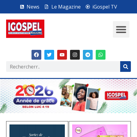
News
Le Magazine
iGospel TV