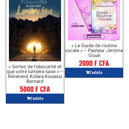
« Le Guide de routine
vocale » – Pasteur Jérôme
Goué
2000 F CFA
« Sortez de l’obscurité et
que votre lumière luise » –
J'achète
Révérend Aïdara Kouassi
Bernard
5000 F CFA
J'achète