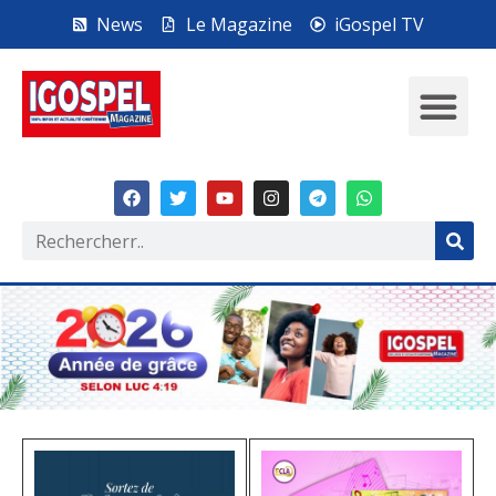
News
Le Magazine
iGospel TV