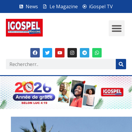
News
Le Magazine
iGospel TV