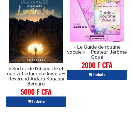
« Le Guide de routine
vocale » – Pasteur Jérôme
Goué
2000 F CFA
« Sortez de l’obscurité et
que votre lumière luise » –
J'achète
Révérend Aïdara Kouassi
Bernard
5000 F CFA
J'achète