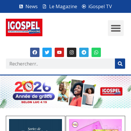
News
Le Magazine
iGospel TV