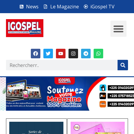
News
Le Magazine
iGospel TV