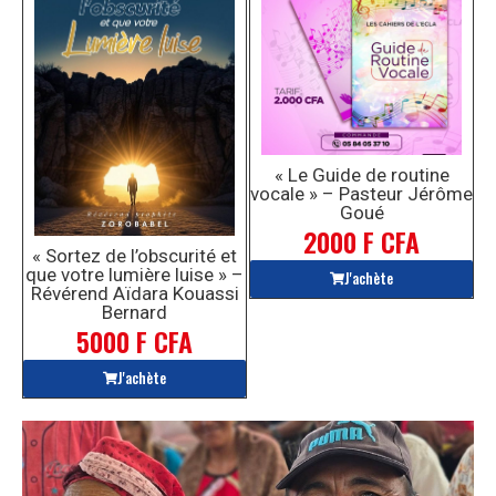
« Le Guide de routine
vocale » – Pasteur Jérôme
Goué
2000 F CFA
« Sortez de l’obscurité et
que votre lumière luise » –
J'achète
Révérend Aïdara Kouassi
Bernard
5000 F CFA
J'achète