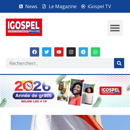
News
Le Magazine
iGospel TV