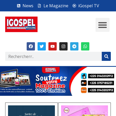
News
Le Magazine
iGospel TV