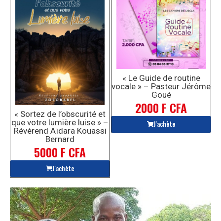
« Le Guide de routine
vocale » – Pasteur Jérôme
Goué
2000 F CFA
« Sortez de l’obscurité et
que votre lumière luise » –
J'achète
Révérend Aïdara Kouassi
Bernard
5000 F CFA
J'achète