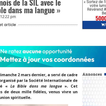
mois de la SIL avec le
« Sortez de l
votre lumi
ble dans ma langue »
Révérend A
Be
5000
12:22 pm
J
t article
Annonces
 dimanche
2 mars dernier, a servi de cadre
organisé par la Société Internationale de
tulé «
La Bible dans ma langue
». Cet
 de deux mille fidèles, venus vivre un
ion spirituelle.