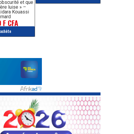
’obscurité et que
ère luise » –
ïdara Kouassi
rnard
 F CFA
'achète