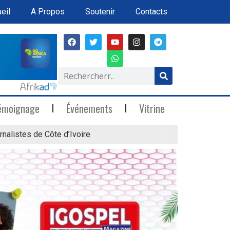
eil
A Propos
Soutenir
Contacts
émoignage
Événements
Vitrine
rnalistes de Côte d’Ivoire
« Marée Blanche »