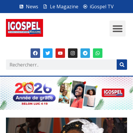
News
Le Magazine
iGospel TV