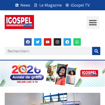
News
Le Magazine
iGospel TV