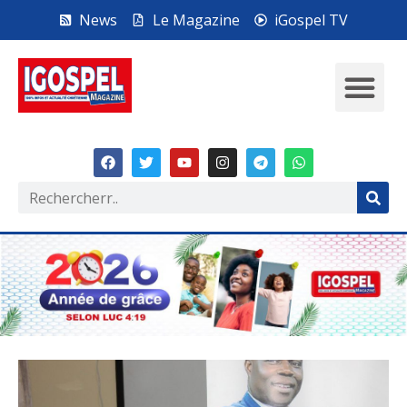
News
Le Magazine
iGospel TV