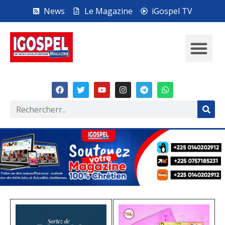
News
Le Magazine
iGospel TV