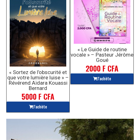
« Le Guide de routine
vocale » – Pasteur Jérôme
Goué
2000 F CFA
« Sortez de l’obscurité et
que votre lumière luise » –
J'achète
Révérend Aïdara Kouassi
Bernard
5000 F CFA
J'achète