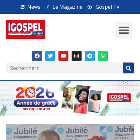
News
Le Magazine
iGospel TV