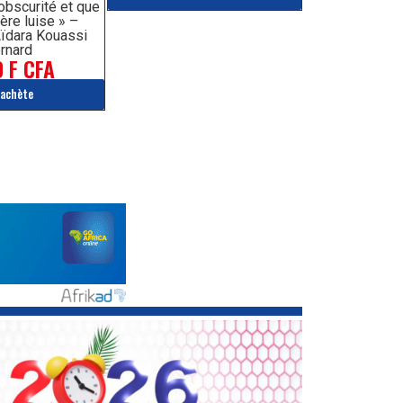
’obscurité et que
ère luise » –
ïdara Kouassi
rnard
 F CFA
'achète