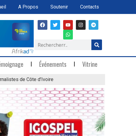
eil
A Propos
Soutenir
Contacts
émoignage
Événements
Vitrine
rnalistes de Côte d’Ivoire
« Marée Blanche »