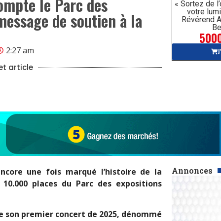
ompte le Parc des
« Sortez de l
votre lumi
message de soutien à la
Révérend A
Be
5000
2:27 am
J
t article
Annonces
encore une fois marqué l’histoire de la
 10.000 places du Parc des expositions
s de son premier concert de 2025, dénommé