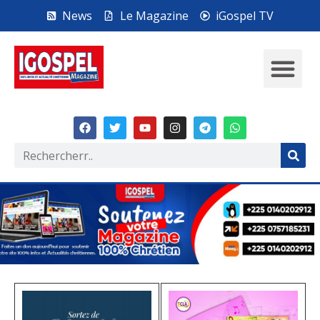
News
Le Magazine
iGospel TV