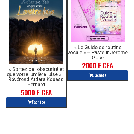
« Le Guide de routine
vocale » – Pasteur Jérôme
Goué
2000 F CFA
« Sortez de l’obscurité et
que votre lumière luise » –
J'achète
Révérend Aïdara Kouassi
Bernard
5000 F CFA
J'achète